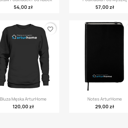
54,00 zł
57,00 zł
favorite_border
Szybki podgląd
Szybki podgląd


Bluza Męska ArturHome
Notes ArturHome
120,00 zł
29,00 zł