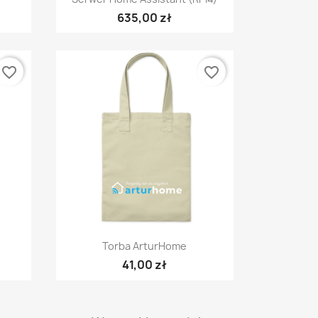
635,00 zł
favorite_border
favorite_border
Szybki podgląd

Torba ArturHome
41,00 zł