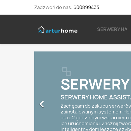
Zadzwoń do nas:
600899433
SERWERY HA
SERWERY
SERWERY HOME ASSIS

Zachęcam do zakupu serwerów
zainstalowanym systemem Hom
oraz 2 godzinnym wsparciem o
ich uruchomieniu. Zacznij twor
inteligentny dom jeszcze szybci