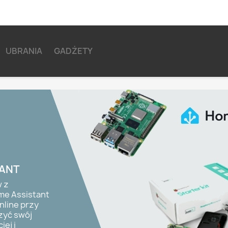
UBRANIA
GADŻETY
TANT
 z
e Assistant
nline przy
zyć swój
ej i